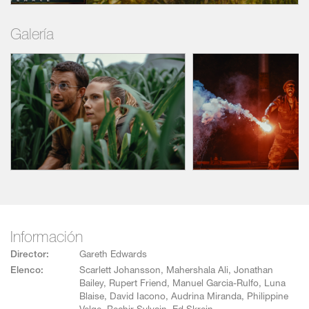
que me enamoré) y Audrina Miranda (Lopez
Vs. Lopez) como la familia de Reuben. La
Galería
película tambien cuenta con la participación,
como miembros de los equipos de Zora y
Krebs, a Philippine Velge (Estación once),
Bechir Sylvain (BMF) and Ed Skrein
(Deadpool).
Jurassic World: Renace es dirigida por el
ganador del BAFTA Edwards de un guion de
Koepp (La guerra de los mundos),
basándose en personajes creados por
Michael Crichton. La película es producida
por el nominado al Oscar® Frank Marshall y
Patrick Crowley, ambos productores de la
franquicia Jurassic desde hace mucho
tiempo, y el éxito Tornados. La película
cuenta con la producción ejecutiva de
Información
Steven Spielberg, Denis L. Stewart y Jim
Director:
Gareth Edwards
Spencer.
Elenco:
Scarlett Johansson
,
Mahershala Ali
,
Jonathan
Bailey
,
Rupert Friend
,
Manuel Garcia-Rulfo
,
Luna
Blaise
,
David Iacono
,
Audrina Miranda
,
Philippine