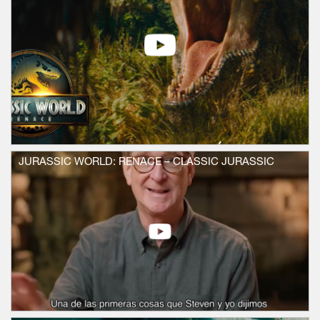
internacionales Rupert Friend y Manuel
Garcia-Rulfo, la película es dirigida por el
dinámico visualista Gareth Edwards (Rogue
One: Una historia de Star Wars) de un
guion del escritor original de Jurassic Park,
David Koepp.
Cinco años después de los eventos de
Jurassic World: Dominio, la ecología del
planeta se ha vuelto hostil para los
dinosaurios. Los que quedan se encuentran
en lugares ecuatoriales aislados con climas
JURASSIC WORLD: RENACE – CLASSIC JURASSIC
parecidos a los que tenían cuando
prosperaban en el pasado. Las tres
criaturas más colosales de esa biosfera
tropical tienen la clave de un medicamento
que aportará a la humanidad milagrosos
beneficios para salvar vidas.
La nominada al premio de la Academia®
Johansson interpreta a la experta en
operaciones encubiertas Zora Bennett,
contratada para dirigir un equipo de
expertos en una misión secreta para