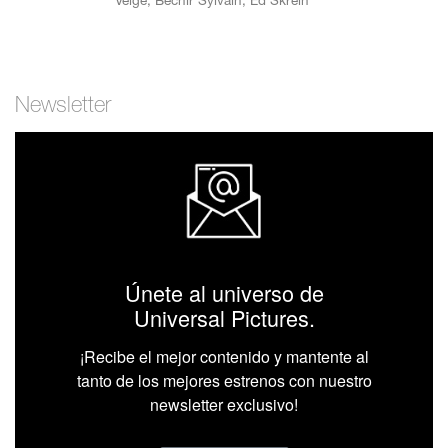
Velge
,
Bechir Sylvain
,
Ed Skrein
Newsletter