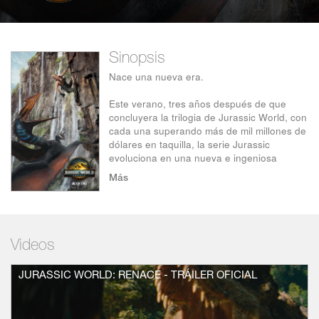
Sinopsis
Nace una nueva era.
Este verano, tres años después de que
concluyera la trilogia de Jurassic World, con
cada una superando más de mil millones de
dólares en taquilla, la serie Jurassic
evoluciona en una nueva e ingeniosa
dirección en Jurassic World: Renace
Más
Protagonizada por la icónica estrella de
acción, Scarlett Johansson, la relevación
Jonathan Bailey y el dos veces ganador del
Oscar® Mahershala Ali, este nuevo capítulo
Videos
repleto de acción sigue a un intrépido
equipo que corre para conseguir muestras
JURASSIC WORLD: RENACE - TRÁILER OFICIAL
de ADN de las tres criaturas más colosales
por tierra, mar y aire.
También protagonizada por las estrellas