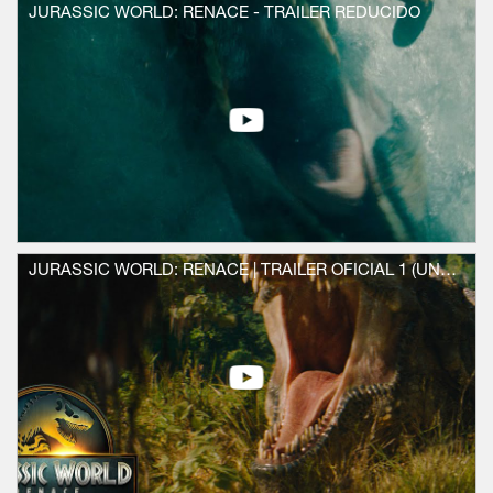
obtener material genético de los tres
JURASSIC WORLD: RENACE - TRAILER REDUCIDO
dinosaurios más grandes del mundo.
Cuando la operación de Zora se cruza con
la de una familia de civiles cuyo barco
naufragó por culpa de unos dinosaurios
acuáticos, todos quedan varados en una
isla donde se enfrentan a un aterrador y
sorprendente descubrimiento que ha
permanecido oculto durante décadas.
Ali es Duncan Kincaid, el líder de equipo
más confiable de Zora; el nominado al
Emmy y ganador del premio Olivier,
JURASSIC WORLD: RENACE | TRAILER OFICIAL 1 (UNIVERSAL STUDIOS) - HD
Jonathan Bailey (Wicked, Bridgerton) es el
paleontólogo Dr. Henry Loomis; el nominado
al Emmy Rupert Friend (Homeland, Obi-Wan
Kenobi) es el representante de Big Pharma,
Martin Krebs; y Manuel Garcia-Rulfo (El
abogado del Lincoln, Asesinato en el
expreso de Oriente) es Reuben Delgado, el
padre de la familia civil naufragada.
El reparto incluye a Luna Blaise
(Manifiesto), David Iacono (El verano en